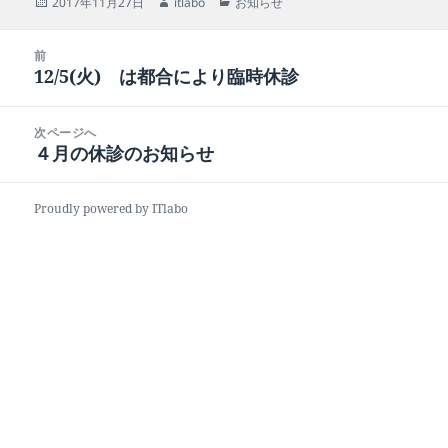
投
作
カ
2017年11月27日
itlabo
お知らせ
稿
成
テ
日:
者
ゴ
投
リ
前
稿
12/5(火) は都合により臨時休診
ー
前
ナ
の
ビ
投
次ページへ
ゲ
稿:
４月の休診のお知らせ
次
ー
の
シ
投
ョ
Proudly powered by ITlabo
稿:
ン