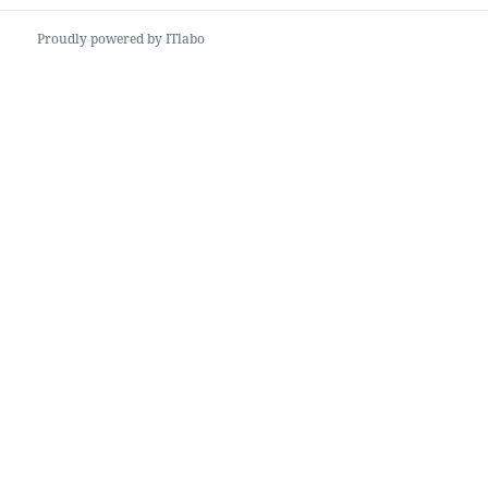
の
シ
投
ョ
Proudly powered by ITlabo
稿:
ン