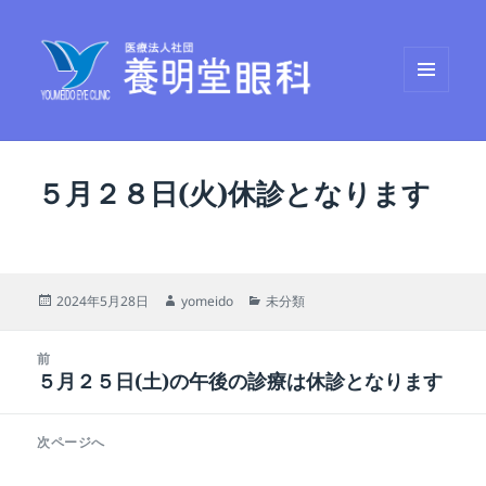
メニュ
養明堂眼科
ーとウ
ィジェ
ット
５月２８日(火)休診となります
投
作
カ
2024年5月28日
yomeido
未分類
稿
成
テ
日:
者
ゴ
投
リ
前
稿
５月２５日(土)の午後の診療は休診となります
ー
前
ナ
の
ビ
投
次ページへ
ゲ
稿:
次
ー