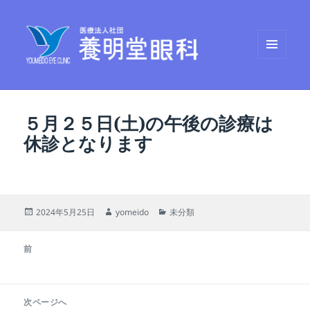
メニュ
養明堂眼科
ーとウ
ィジェ
ット
５月２５日(土)の午後の診療は
休診となります
投
作
カ
2024年5月25日
yomeido
未分類
稿
成
テ
日:
者
ゴ
投
リ
前
稿
ー
前
ナ
の
ビ
投
次ページへ
ゲ