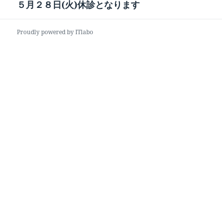
稿:
５月２８日(火)休診となります
次
ー
の
シ
投
ョ
Proudly powered by ITlabo
稿:
ン